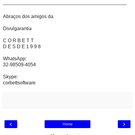
----------------------------------------------------------------------------------
Abraços dos amigos da
Divulgarantia
C O R B E T T
D E S D E 1 9 9 8
WhatsApp:
32-98509-4054
Skype:
corbettsoftware
‹
›
Home