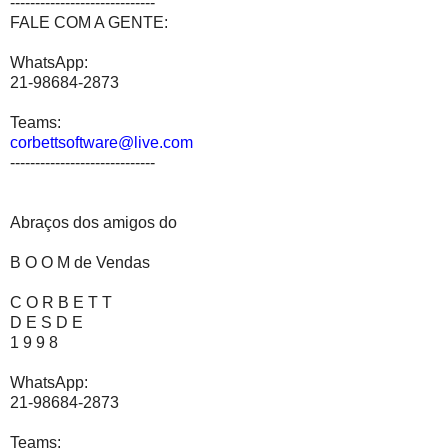
-----------------------------
FALE COM A GENTE:
WhatsApp:
21-98684-2873
Teams:
corbettsoftware@live.com
-----------------------------
Abraços dos amigos do
B O O M de Vendas
C O R B E T T
D E S D E
1 9 9 8
WhatsApp:
21-98684-2873
Teams: