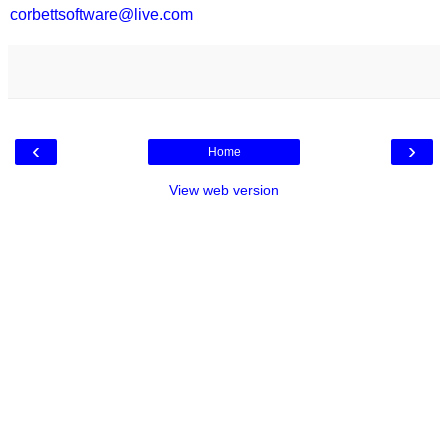
corbettsoftware@live.com
‹
›
Home
View web version